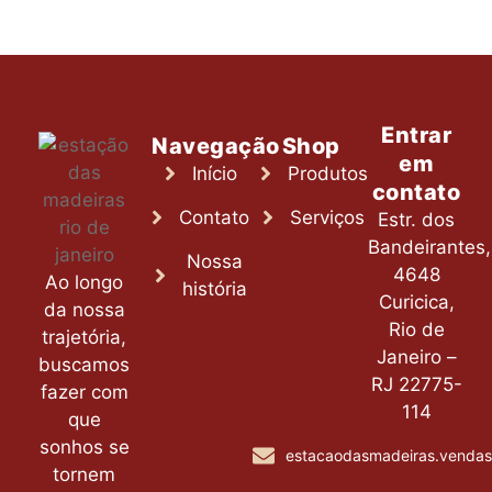
Entrar
Navegação
Shop
em
Início
Produtos
contato
Contato
Serviços
Estr. dos
Bandeirantes,
Nossa
4648
Ao longo
história
Curicica,
da nossa
Rio de
trajetória,
Janeiro –
buscamos
RJ 22775-
fazer com
114
que
sonhos se
estacaodasmadeiras.venda
tornem