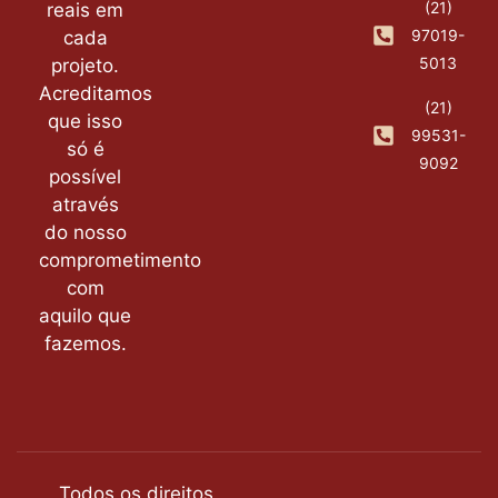
(21)
reais em
97019-
cada
5013
projeto.
Acreditamos
(21)
que isso
99531-
só é
9092
possível
através
do nosso
comprometimento
com
aquilo que
fazemos.
Todos os direitos