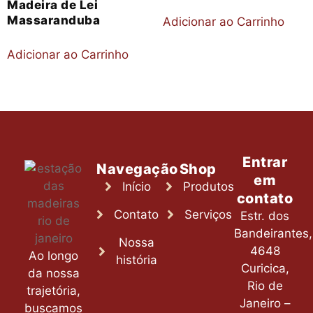
Madeira de Lei
Massaranduba
Adicionar ao Carrinho
Adicionar ao Carrinho
Entrar
Navegação
Shop
em
Início
Produtos
contato
Contato
Serviços
Estr. dos
Bandeirantes,
Nossa
4648
Ao longo
história
Curicica,
da nossa
Rio de
trajetória,
Janeiro –
buscamos