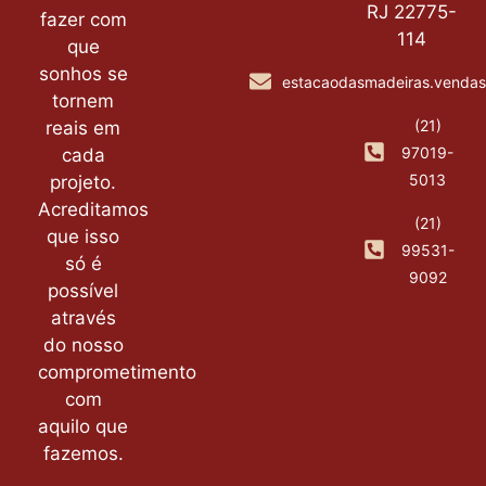
RJ 22775-
fazer com
114
que
sonhos se
estacaodasmadeiras.venda
tornem
(21)
reais em
97019-
cada
5013
projeto.
Acreditamos
(21)
que isso
99531-
só é
9092
possível
através
do nosso
comprometimento
com
aquilo que
fazemos.