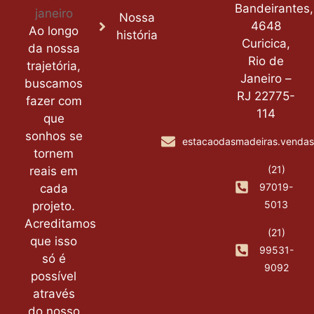
Bandeirantes,
Nossa
4648
Ao longo
história
Curicica,
da nossa
Rio de
trajetória,
Janeiro –
buscamos
RJ 22775-
fazer com
114
que
sonhos se
estacaodasmadeiras.venda
tornem
(21)
reais em
97019-
cada
5013
projeto.
Acreditamos
(21)
que isso
99531-
só é
9092
possível
através
do nosso