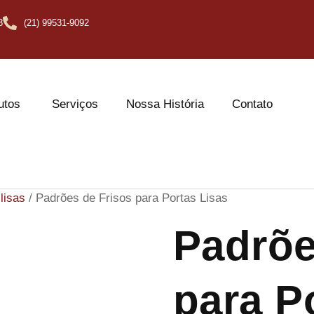
3
(21) 99531-9092
utos
Serviços
Nossa História
Contato
lisas
/ Padrões de Frisos para Portas Lisas
Padrõe
para P