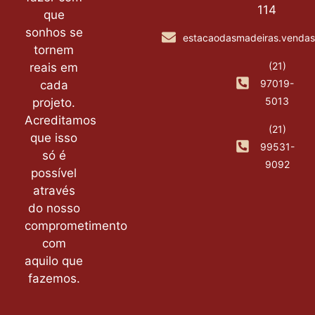
114
que
sonhos se
estacaodasmadeiras.venda
tornem
(21)
reais em
97019-
cada
5013
projeto.
Acreditamos
(21)
que isso
99531-
só é
9092
possível
através
do nosso
comprometimento
com
aquilo que
fazemos.