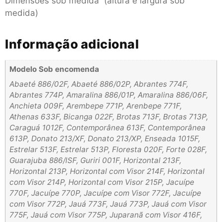
Dimensões sob medida (altura e largura sob
medida)
Informação adicional
Modelo Sob encomenda
Abaeté 886/02F, Abaeté 886/02P, Abrantes 774F,
Abrantes 774P, Amaralina 886/01P, Amaralina 886/06F,
Anchieta 009F, Arembepe 771P, Arenbepe 771F,
Athenas 633F, Bicanga 022F, Brotas 713F, Brotas 713P,
Caraguá 1012F, Contemporânea 613F, Contemporânea
613P, Donato 213/XF, Donato 213/XP, Enseada 1015F,
Estrelar 513F, Estrelar 513P, Floresta 020F, Forte 028F,
Guarajuba 886/lSF, Guriri 001F, Horizontal 213F,
Horizontal 213P, Horizontal com Visor 214F, Horizontal
com Visor 214P, Horizontal com Visor 215P, Jacuípe
770F, Jacuípe 770P, Jacuípe com Visor 772F, Jacuípe
com Visor 772P, Jauá 773F, Jauá 773P, Jauá com Visor
775F, Jauá com Visor 775P, Juparanã com Visor 416F,