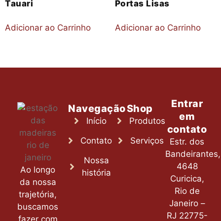
Tauari
Portas Lisas
Adicionar ao Carrinho
Adicionar ao Carrinho
Entrar
Navegação
Shop
em
Início
Produtos
contato
Contato
Serviços
Estr. dos
Bandeirantes,
Nossa
4648
Ao longo
história
Curicica,
da nossa
Rio de
trajetória,
Janeiro –
buscamos
RJ 22775-
fazer com