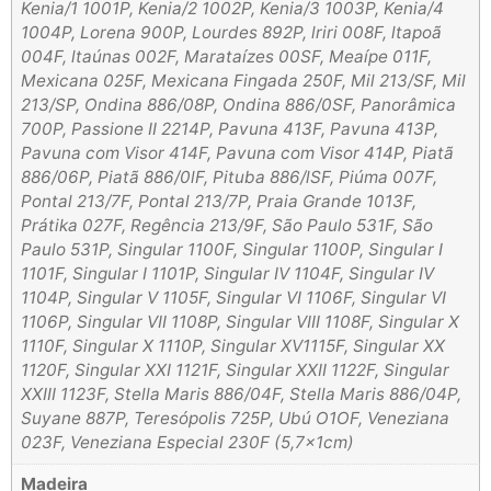
Kenia/1 1001P, Kenia/2 1002P, Kenia/3 1003P, Kenia/4
1004P, Lorena 900P, Lourdes 892P, lriri 008F, ltapoã
004F, ltaúnas 002F, Marataízes 00SF, Meaípe 011F,
Mexicana 025F, Mexicana Fingada 250F, Mil 213/SF, Mil
213/SP, Ondina 886/08P, Ondina 886/0SF, Panorâmica
700P, Passione II 2214P, Pavuna 413F, Pavuna 413P,
Pavuna com Visor 414F, Pavuna com Visor 414P, Piatã
886/06P, Piatã 886/0lF, Pituba 886/lSF, Piúma 007F,
Pontal 213/7F, Pontal 213/7P, Praia Grande 1013F,
Prátika 027F, Regência 213/9F, São Paulo 531F, São
Paulo 531P, Singular 1100F, Singular 1100P, Singular I
1101F, Singular I 1101P, Singular IV 1104F, Singular IV
1104P, Singular V 1105F, Singular VI 1106F, Singular VI
1106P, Singular VII 1108P, Singular VIII 1108F, Singular X
1110F, Singular X 1110P, Singular XV1115F, Singular XX
1120F, Singular XXI 1121F, Singular XXII 1122F, Singular
XXIII 1123F, Stella Maris 886/04F, Stella Maris 886/04P,
Suyane 887P, Teresópolis 725P, Ubú O1OF, Veneziana
023F, Veneziana Especial 230F (5,7x1cm)
Madeira